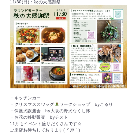
11/30(日)：秋の大感謝祭
・キッチンカー
・クリスマススワッグ
ワークショップ byこるり
・保護犬譲渡会 by大阪の野犬なくし隊
・お花の移動販売 byチスト
11月もイベント盛りだくさんです☆
ご来店お待ちしております( *´艸｀)